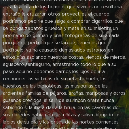
así a la altura de los tiempos que vivimos no resultaría
extraño le cruzaran otros proyectiles el cuerpo.
podríamos pedirle que salga a comprar cigarrillos, que
se ponga zapatos gruesos y meta en su maletita un
poemario de gelman y unas fotografías de su amada.
porque de pedirle que se largue, tenemos que
pedírselo. ya ha causado demasiados estragos en
estos días asolando nuestras costas, vientos de mierda,
aguacero santiaguino, arrastrando todo lo que a su
paso. aquí no podemos darnos los lujos de ir a
reconocer las víctimas de su nefasta huella, los
huesitos de las bibliotecas, las musiquillas de las
ardientes familias de pájaros, arañas, mariposas y otros
gusanos crecidos. al salir de su rincón orate nunca
sabiendo si la iba a dar a la bruja. en las cavernas de
sus paredes había con sus uñitas y saliva dibujado los
labios de su ella y las brisas de las nortes corrientes