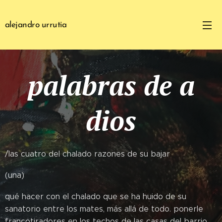
alejandro urrutia
palabras de a
dios
/las cuatro del chalado razones de su bajar
(una)
qué hacer con el chalado que se ha huido de su
sanatorio entre los mates, más allá de todo. ponerle
francotiradores en los techos de las casas del barrio,